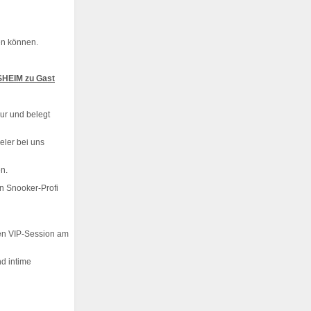
en können.
SHEIM zu Gast
ur und belegt
eler bei uns
n.
n Snooker-Profi
en VIP-Session am
nd intime