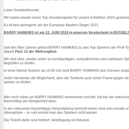
Liebe Snookerfreunde,
Wir haben wieder einen Top-Snookerspieler für unsere Exhibition 2024 gewinn
Es ist kein geringerer als der European Masters Sieger 2023.
BARRY HAWKINS ist am 22. JUNI 2024 in unserem Vereinsheim in RÜSSEL
Seit den 90er Jahren gehört BARRY HAWKINS zu den Top-Spielern der Profi-To
aktuell
Platz 15 der Weltrangliste
.
Wir sind stolz, wieder einen so hochkarätigen, sympathischen und nahbaren Spi
begrüßen zu dürfen.
In einer Abend-Session ab 19:00 Uhr wird BARRY HAWKINS sein Können zeige
Jeder hat wieder die Möglichkeit, über die Tombola auch einen Frame gegen de
spielen zu dürfen.
Wer noch näher an BARRY HAWKINS rankommen möchte, hat bei der exklusiv
Nachmittag die Gelegenheit dazu.
In der exklusiven Nachmittags-Veranstaltung herrscht immer eine sehr private u
Atmosphäre – so nah kommt man den Spielern nicht wieder.
Die Tickets dafür sind limitiert. Verpflegung ist inklusive.