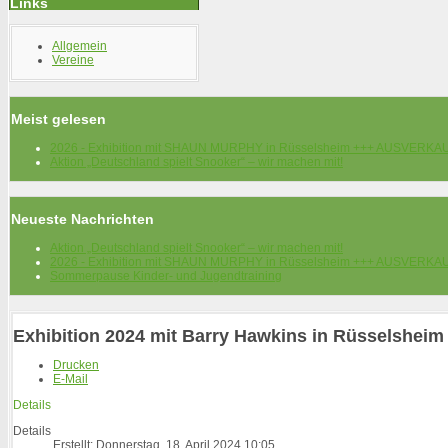
Links
Allgemein
Vereine
Meist gelesen
2026 - Exhibition mit SHAUN MURPHY in Rüsselsheim +++ AUSVERKA
Aktion „Deutschland spielt Snooker“ – wir machen mit!
Neueste Nachrichten
Aktion „Deutschland spielt Snooker“ – wir machen mit!
2026 - Exhibition mit SHAUN MURPHY in Rüsselsheim +++ AUSVERKA
Sommerpause Kinder- und Jugendtraining
Exhibition 2024 mit Barry Hawkins in Rüsselsheim
Drucken
E-Mail
Details
Details
Erstellt: Donnerstag, 18. April 2024 10:05