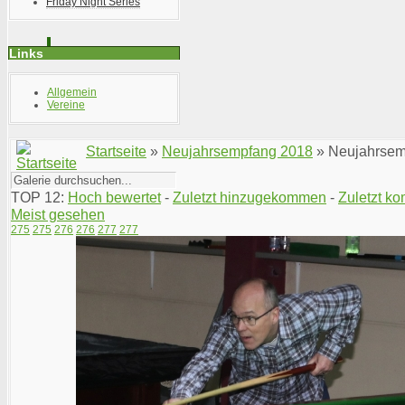
Friday Night Series
Links
Allgemein
Vereine
Startseite
»
Neujahrsempfang 2018
» Neujahrse
TOP 12:
Hoch bewertet
-
Zuletzt hinzugekommen
-
Zuletzt ko
Meist gesehen
275
275
276
276
277
277