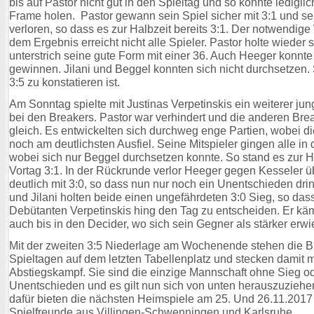
bis auf Pastor nicht gut in den Spieltag und so konnte ledlglic
Frame holen. Pastor gewann sein Spiel sicher mit 3:1 und sei
verloren, so dass es zur Halbzeit bereits 3:1. Der notwendig
dem Ergebnis erreicht nicht alle Spieler. Pastor holte wieder 
unterstrich seine gute Form mit einer 36. Auch Heeger konnte
gewinnen. Jilani und Beggel konnten sich nicht durchsetzen.
3:5 zu konstatieren ist.
Am Sonntag spielte mit Justinas Verpetinskis ein weiterer j
bei den Breakers. Pastor war verhindert und die anderen Bre
gleich. Es entwickelten sich durchweg enge Partien, wobei die
noch am deutlichsten Ausfiel. Seine Mitspieler gingen alle in
wobei sich nur Beggel durchsetzen konnte. So stand es zur H
Vortag 3:1. In der Rückrunde verlor Heeger gegen Kesseler 
deutlich mit 3:0, so dass nun nur noch ein Unentschieden dri
und Jilani holten beide einen ungefährdeten 3:0 Sieg, so das
Debütanten Verpetinskis hing den Tag zu entscheiden. Er kä
auch bis in den Decider, wo sich sein Gegner als stärker erwi
Mit der zweiten 3:5 Niederlage am Wochenende stehen die B
Spieltagen auf dem letzten Tabellenplatz und stecken damit m
Abstiegskampf. Sie sind die einzige Mannschaft ohne Sieg o
Unentschieden und es gilt nun sich von unten herauszuziehe
dafür bieten die nächsten Heimspiele am 25. Und 26.11.2017
Spielfreunde aus Villingen-Schwenningen und Karlsruhe.