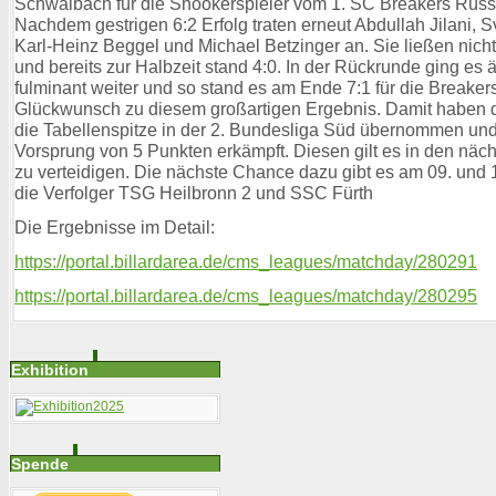
Schwalbach für die Snookerspieler vom 1. SC Breakers Rüss
Nachdem gestrigen 6:2 Erfolg traten erneut Abdullah Jilani, S
Karl-Heinz Beggel und Michael Betzinger an. Sie ließen nic
und bereits zur Halbzeit stand 4:0. In der Rückrunde ging es 
fulminant weiter und so stand es am Ende 7:1 für die Breaker
Glückwunsch zu diesem großartigen Ergebnis. Damit haben 
die Tabellenspitze in der 2. Bundesliga Süd übernommen und
Vorsprung von 5 Punkten erkämpft. Diesen gilt es in den näc
zu verteidigen. Die nächste Chance dazu gibt es am 09. und 
die Verfolger TSG Heilbronn 2 und SSC Fürth
Die Ergebnisse im Detail:
https://portal.billardarea.de/cms_leagues/matchday/280291
https://portal.billardarea.de/cms_leagues/matchday/280295
Exhibition
Spende