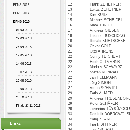
12
Frank ZEHETNER
BFNS 2015
13
Lukas ZEHETNER
BFNS 2014
14
Kim KURZ
15
Michael SCHEIDEL
BFNS 2013
16
Mate JURICIC
17
Andreas GIESEN
01.03.2013
18
Etienne BUSCHONG
29.03.2013
19
Ronald KNETSCHKE
20
Oskar GOLD
26.04.2013
21
Otto AHRENS
17.05.2013
22
Conny TEICHERT
22
Erich OLTMANNS
14.06.2013
22
Markus SCHWARZ
22
Stefan KONRAD
19.07.2013
22
Jan PULLMANN
23.08.2013
27
Jörg SIMON
27
Armin SCHMIDT
13.09.2013
29
Faris AHMED
25.10.2013
29
Andreas FRESENBOR
29
Peter SCHÄFER
Finale 23.11.2013
29
Jeremias TÜYSÜZOGL
33
Dominik DOBROWOLS
34
Yang ZHANG
Links
34
Frank BITTNER
34
Toni OBERST