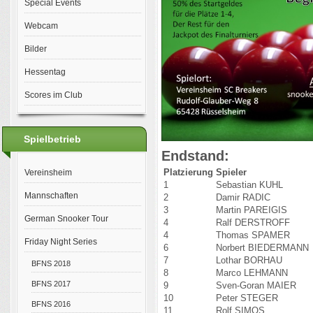
Special Events
Webcam
Bilder
Hessentag
Scores im Club
Spielbetrieb
Endstand:
Platzierung
Spieler
Vereinsheim
1
Sebastian KUHL
Mannschaften
2
Damir RADIC
3
Martin PAREIGIS
German Snooker Tour
4
Ralf DERSTROFF
4
Thomas SPAMER
Friday Night Series
6
Norbert BIEDERMANN
7
Lothar BORHAU
BFNS 2018
8
Marco LEHMANN
BFNS 2017
9
Sven-Goran MAIER
10
Peter STEGER
BFNS 2016
11
Rolf SIMOS