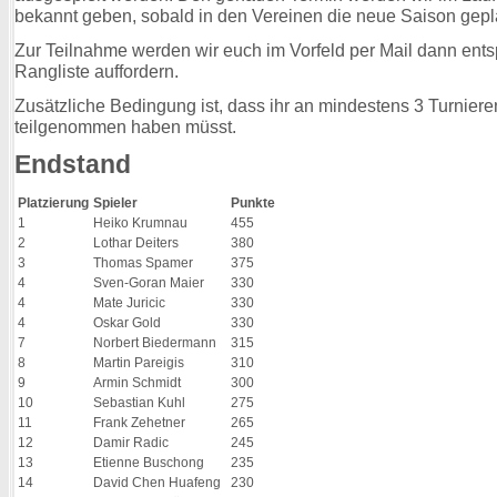
bekannt geben, sobald in den Vereinen die neue Saison gepla
Zur Teilnahme werden wir euch im Vorfeld per Mail dann ent
Rangliste auffordern.
Zusätzliche Bedingung ist, dass ihr an mindestens 3 Turniere
teilgenommen haben müsst.
Endstand
Platzierung
Spieler
Punkte
1
Heiko Krumnau
455
2
Lothar Deiters
380
3
Thomas Spamer
375
4
Sven-Goran Maier
330
4
Mate Juricic
330
4
Oskar Gold
330
7
Norbert Biedermann
315
8
Martin Pareigis
310
9
Armin Schmidt
300
10
Sebastian Kuhl
275
11
Frank Zehetner
265
12
Damir Radic
245
13
Etienne Buschong
235
14
David Chen Huafeng
230