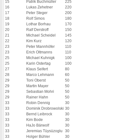
15
Patrik Buchmüller
225
16
Lukas Zehetner
220
17
Peter Steger
200
18
Rolf Simos
180
19
Lothar Borhau
170
20
Ralf Derstroff
150
21
Michael Scheidel
145
22
Kim Kurz
120
23
Peter Mannhöfer
110
23
Erich Oltmanns
110
25
Michael Kuhnigk
100
25
Karin Ostertag
100
27
Klaus Seifert
80
28
Marco Lehmann
60
29
Toni Oberst
50
29
Martin Mayer
50
29
Sebastian Mohri
50
29
Rainer Hahn
50
33
Robin Dennig
30
33
Dominik Drobrowolski
30
33
Bernd Leibrock
30
33
Kim Bode
30
33
HaJo Bärwolf
30
33
Jeremias Tüysüzoglu
30
33
Holger Bühler
30