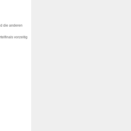
nd die anderen
telfinals vorzeitig