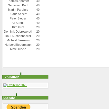
Thomas Spamer
40
Sebastian Kuhl
40
Martin Pareigis
40
Klaus Seifert
40
Peter Steger
40
Ali Kandil
40
Kim Kurz
20
Dominik Dobrowolski
20
Raul Kuchenbecker
20
Michael Fernkorn
20
Norbert Biedermann
20
Mate Juricic
20
Exhibition
Spende