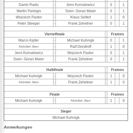
Damir Radic
-
Jens Kornalewicz
0
:
1
Martin Pareigis
-
Sven- Goran Maier
0
:
1
Wojciech Pastor
-
Klaus Seifert
1
:
0
Peter Steeger
-
Frank Zehetner
0
:
1
Viertelfinale
Frames
Marco Kipfer
-
Michael Kuhnigk
0
:
1
-
Ralf Derstroff
1
:
0
Abdullah Jilani
Jens Kornalewicz
-
Wojciech Pastor
0
:
1
Sven- Goran Maier
-
Frank Zehetner
0
:
1
Halbfinale
Frames
Michael Kuhnigk
-
Wojciech Pastor
1
:
0
-
Frank Zehetner
1
:
0
Abdullah Jilani
Finale
Frames
Michael Kuhnigk
-
1
:
0
Abdullah Jilani
Sieger
Michael Kuhnigk
Anmerkungen