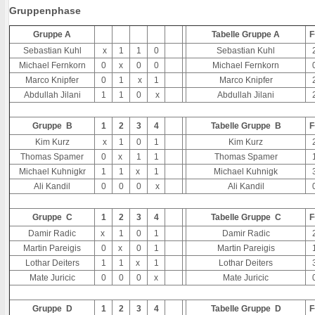
Gruppenphase
Gruppe A
Tabelle Gruppe A
F
Sebastian Kuhl
x
1
1
0
Sebastian Kuhl
Michael Fernkorn
0
x
0
0
Michael Fernkorn
Marco Knipfer
0
1
x
1
Marco Knipfer
Abdullah Jilani
1
1
0
x
Abdullah Jilani
Gruppe B
1
2
3
4
Tabelle Gruppe B
F
Kim Kurz
x
1
0
1
Kim Kurz
Thomas Spamer
0
x
1
1
Thomas Spamer
Michael Kuhnigkr
1
1
x
1
Michael Kuhnigk
Ali Kandil
0
0
0
x
Ali Kandil
Gruppe C
1
2
3
4
Tabelle Gruppe C
F
Damir Radic
x
1
0
1
Damir Radic
Martin Pareigis
0
x
0
1
Martin Pareigis
Lothar Deiters
1
1
x
1
Lothar Deiters
Mate Juricic
0
0
0
x
Mate Juricic
Gruppe D
1
2
3
4
Tabelle Gruppe D
F