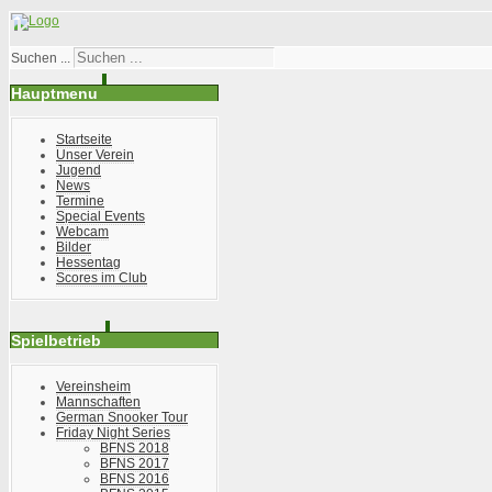
Suchen ...
Hauptmenu
Startseite
Unser Verein
Jugend
News
Termine
Special Events
Webcam
Bilder
Hessentag
Scores im Club
Spielbetrieb
Vereinsheim
Mannschaften
German Snooker Tour
Friday Night Series
BFNS 2018
BFNS 2017
BFNS 2016