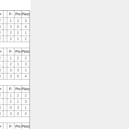
+
F-
Pts
Platz
2
:
1
2
3
0
:
3
0
4
2
:
2
2
1
2
:
2
1
2
+
F-
Pts
Platz
2
:
1
2
2
1
:
2
1
3
3
:
3
3
1
0
:
3
0
4
+
F-
Pts
Platz
2
:
1
2
2
1
:
2
1
3
3
:
0
3
1
0
:
3
0
4
+
F-
Pts
Platz