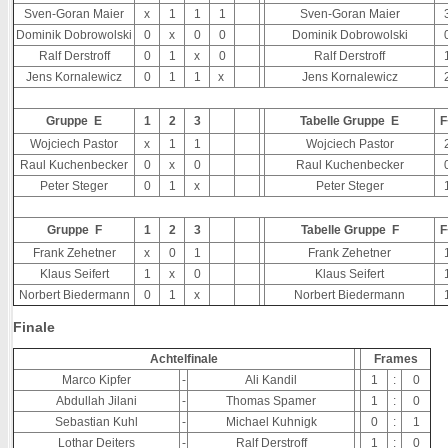
Sven-Goran Maier
x
1
1
1
Sven-Goran Maier
Dominik Dobrowolski
0
x
0
0
Dominik Dobrowolski
Ralf Derstroff
0
1
x
0
Ralf Derstroff
Jens Kornalewicz
0
1
1
x
Jens Kornalewicz
Gruppe E
1
2
3
Tabelle Gruppe E
F
Wojciech Pastor
x
1
1
Wojciech Pastor
Raul Kuchenbecker
0
x
0
Raul Kuchenbecker
Peter Steger
0
1
x
Peter Steger
Gruppe F
1
2
3
Tabelle Gruppe F
F
Frank Zehetner
x
0
1
Frank Zehetner
Klaus Seifert
1
x
0
Klaus Seifert
Norbert Biedermann
0
1
x
Norbert Biedermann
Finale
Achtelfinale
Frames
Marco Kipfer
-
Ali Kandil
1
:
0
Abdullah Jilani
-
Thomas Spamer
1
:
0
Sebastian Kuhl
-
Michael Kuhnigk
0
:
1
Lothar Deiters
-
Ralf Derstroff
1
:
0