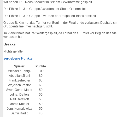
Wir haben 15 - Reds Snooker mit einem Gewinnframe gespielt.
Die Plätze 1 - 3 in Gruppe A wurden per Shout-Out ermittelt.
Die Plätze 1 - 3 in Gruppe F wurden per Respotted-Black ermittelt.
Gruppe B: Kim hat das Turnier vor Beginn der Finalrunde verlassen. Deshalb si
Gruppenteilnehmer nachgerutscht.
Im Viertelfinale hat Ralf weitergespielt, da Lothar das Turnier vor Beginn des Vier
verlassen hat.
Breaks
Nichts gefallen.
vergebene Punkte:
Spieler
Punkte
Michael Kuhnigk
100
Abdullah Jilani
80
Frank Zehetner
65
Wojciech Pastor
65
Sven-Goran Maier
50
Lothar Deiters
50
Ralf Derstroff
50
Marco Knipfer
50
Jens Kornalewicz
50
Damir Radic
40