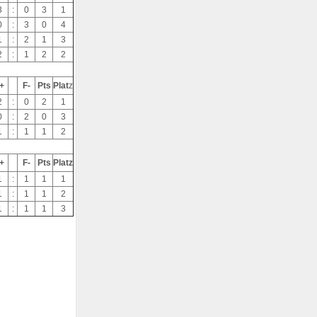
3
:
0
3
1
0
:
3
0
4
1
:
2
1
3
2
:
1
2
2
+
F-
Pts
Plat
z
2
:
0
2
1
0
:
2
0
3
1
:
1
1
2
+
F-
Pts
Platz
1
:
1
1
1
1
:
1
1
2
1
:
1
1
3