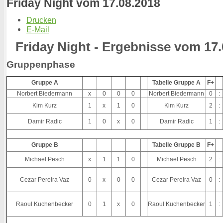
Friday Night vom 17.08.2018
Drucken
E-Mail
Friday Night - Ergebnisse vom 17
Gruppenphase
Gruppe A
Tabelle Gruppe A
F+
Norbert Biedermann
x
0
0
0
Norbert Biedermann
0
:
Kim Kurz
1
x
1
0
Kim Kurz
2
:
Damir Radic
1
0
x
0
Damir Radic
1
:
Gruppe B
Tabelle Gruppe B
F+
Michael Pesch
x
1
1
0
Michael Pesch
2
:
Cezar Pereira Vaz
0
x
0
0
Cezar Pereira Vaz
0
:
Raoul Kuchenbecker
0
1
x
0
Raoul Kuchenbecker
1
: