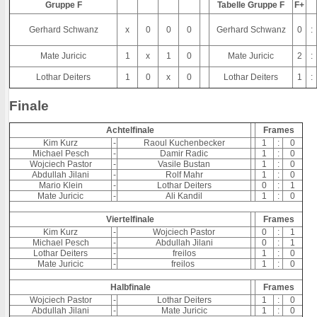
Gruppe F
Tabelle Gruppe F
F+
Gerhard Schwanz
x
0
0
0
Gerhard Schwanz
0
:
Mate Juricic
1
x
1
0
Mate Juricic
2
:
Lothar Deiters
1
0
x
0
Lothar Deiters
1
:
Finale
Achtelfinale
Frames
Kim Kurz
-
Raoul Kuchenbecker
1
:
0
Michael Pesch
-
Damir Radic
1
:
0
Wojciech Pastor
-
Vasile Bustan
1
:
0
Abdullah Jilani
-
Rolf Mahr
1
:
0
Mario Klein
-
Lothar Deiters
0
:
1
Mate Juricic
-
Ali Kandil
1
:
0
Viertelfinale
Frames
Kim Kurz
-
Wojciech Pastor
0
:
1
Michael Pesch
-
Abdullah Jilani
0
:
1
Lothar Deiters
-
freilos
1
:
0
Mate Juricic
-
freilos
1
:
0
Halbfinale
Frames
Wojciech Pastor
-
Lothar Deiters
1
:
0
Abdullah Jilani
-
Mate Juricic
1
:
0