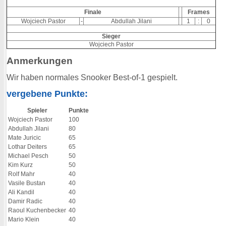
Finale
Frames
Wojciech Pastor
-
Abdullah Jilani
1
:
0
Sieger
Wojciech Pastor
Anmerkungen
Wir haben normales Snooker Best-of-1 gespielt.
vergebene Punkte:
Spieler
Punkte
Wojciech Pastor
100
Abdullah Jilani
80
Mate Juricic
65
Lothar Deiters
65
Michael Pesch
50
Kim Kurz
50
Rolf Mahr
40
Vasile Bustan
40
Ali Kandil
40
Damir Radic
40
Raoul Kuchenbecker
40
Mario Klein
40