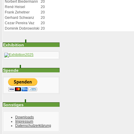
Norbert Biedermann
20
René Heisel
20
Frank Zehetner
20
Gerhard Schwanz
20
Cezar Pereira Vaz
20
Dominik Dobrowolski
20
Exhibition
Spende
Sonstiges
Downloads
Impressum
Datenschutzerklärung