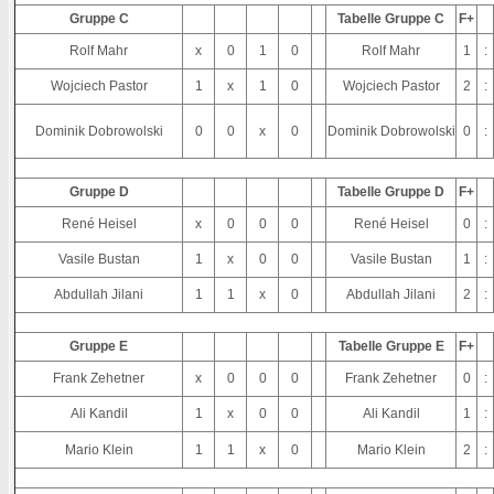
Gruppe C
Tabelle Gruppe C
F+
Rolf Mahr
x
0
1
0
Rolf Mahr
1
:
Wojciech Pastor
1
x
1
0
Wojciech Pastor
2
:
Dominik Dobrowolski
0
0
x
0
Dominik Dobrowolski
0
:
Gruppe D
Tabelle Gruppe D
F+
René Heisel
x
0
0
0
René Heisel
0
:
Vasile Bustan
1
x
0
0
Vasile Bustan
1
:
Abdullah Jilani
1
1
x
0
Abdullah Jilani
2
:
Gruppe E
Tabelle Gruppe E
F+
Frank Zehetner
x
0
0
0
Frank Zehetner
0
:
Ali Kandil
1
x
0
0
Ali Kandil
1
:
Mario Klein
1
1
x
0
Mario Klein
2
: